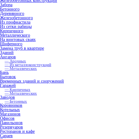
Железобетонных конструкций
Забора
Бетонного
Деревянного
Железобетонного
Из профнастила
Из сетки рабицы
Кирпичного
Металлического
На винтовых сваях
Шиферного
Замена труб в квартире
Зданий
Ангаров
— Арочных
— Из металлоконструкций
— Металлических
Бань
Бытовок
Временных зданий и сооружений
Гаражей
— Кирпичных
— Металлических
Заводов
— Бетонных
Коровников
Котельных
Магазинов
Офисов
Павильонов
Резервуаров
Ресторанов и кафе
Сараев