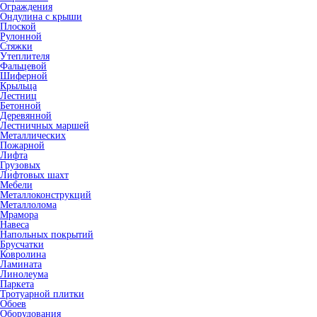
Ограждения
Ондулина с крыши
Плоской
Рулонной
Стяжки
Утеплителя
Фальцевой
Шиферной
Крыльца
Лестниц
Бетонной
Деревянной
Лестничных маршей
Металлических
Пожарной
Лифта
Грузовых
Лифтовых шахт
Мебели
Металлоконструкций
Металлолома
Мрамора
Навеса
Напольных покрытий
Брусчатки
Ковролина
Ламината
Линолеума
Паркета
Тротуарной плитки
Обоев
Оборудования