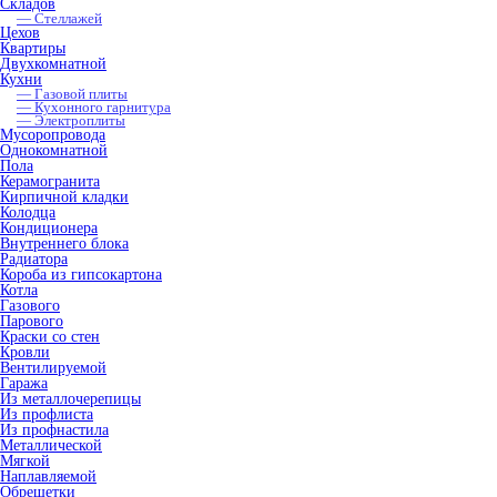
Складов
— Стеллажей
Цехов
Квартиры
Двухкомнатной
Кухни
— Газовой плиты
— Кухонного гарнитура
— Электроплиты
Мусоропровода
Однокомнатной
Пола
Керамогранита
Кирпичной кладки
Колодца
Кондиционера
Внутреннего блока
Радиатора
Короба из гипсокартона
Котла
Газового
Парового
Краски со стен
Кровли
Вентилируемой
Гаража
Из металлочерепицы
Из профлиста
Из профнастила
Металлической
Мягкой
Наплавляемой
Обрешетки