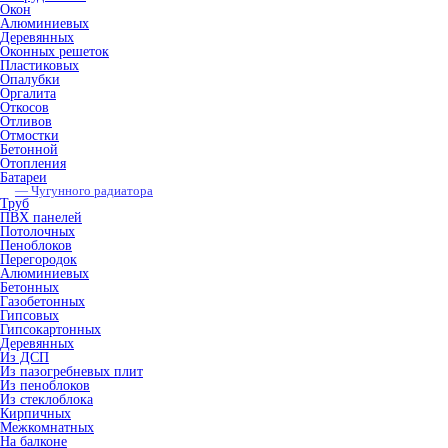
Окон
Алюминиевых
Деревянных
Оконных решеток
Пластиковых
Опалубки
Оргалита
Откосов
Отливов
Отмостки
Бетонной
Отопления
Батареи
— Чугунного радиатора
Труб
ПВХ панелей
Потолочных
Пеноблоков
Перегородок
Алюминиевых
Бетонных
Газобетонных
Гипсовых
Гипсокартонных
Деревянных
Из ДСП
Из пазогребневых плит
Из пеноблоков
Из стеклоблока
Кирпичных
Межкомнатных
На балконе