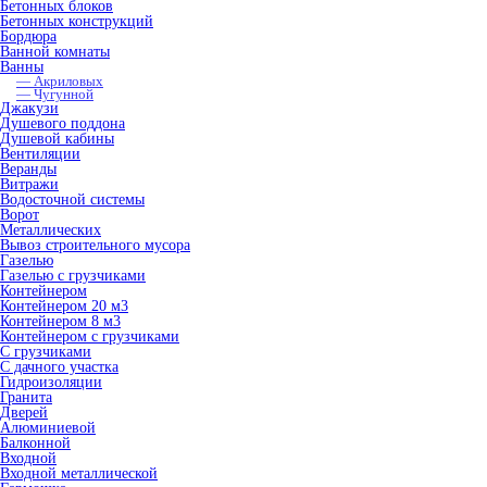
Бетонных блоков
Бетонных конструкций
Бордюра
Ванной комнаты
Ванны
— Акриловых
— Чугунной
Джакузи
Душевого поддона
Душевой кабины
Вентиляции
Веранды
Витражи
Водосточной системы
Ворот
Металлических
Вывоз строительного мусора
Газелью
Газелью с грузчиками
Контейнером
Контейнером 20 м3
Контейнером 8 м3
Контейнером с грузчиками
С грузчиками
С дачного участка
Гидроизоляции
Гранита
Дверей
Алюминиевой
Балконной
Входной
Входной металлической