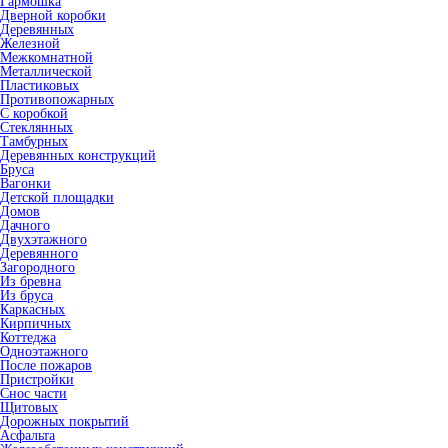
Гармошка
Дверной коробки
Деревянных
Железной
Межкомнатной
Металлической
Пластиковых
Противопожарных
С коробкой
Стеклянных
Тамбурных
Деревянных конструкций
Бруса
Вагонки
Детской площадки
Домов
Дачного
Двухэтажного
Деревянного
Загородного
Из бревна
Из бруса
Каркасных
Кирпичных
Коттеджа
Одноэтажного
После пожаров
Пристройки
Снос части
Щитовых
Дорожных покрытий
Асфальта