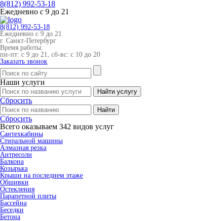
8(812)
992-53-18
Ежедневно с 9 до 21
8(812)
992-53-18
Ежедневно с 9 до 21
г. Санкт-Петербург
Время работы:
пн-пт: с 9 до 21, сб-вс: с 10 до 20
Заказать звонок
Наши
услуги
Сбросить
Сбросить
Всего оказываем
342
видов услуг
Cантехкабины
Cтиральной машины
Алмазная резка
Антресоли
Балкона
Козырька
Крыши на последнем этаже
Обшивки
Остекления
Парапетной плиты
Бассейна
Беседки
Бетона