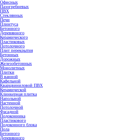
Офисных
Пазогребневых
ПВХ
Стеклянных
Печи
Плинтуса
Бетонного
Деревянного
Керамического
Пластиковых
Потолочного
Плит перекрытия
Бетонных
Дорожных
Железобетонных
Монолитных
Плитки
В ванной
Кафельной
Кварцвиниловой ПВХ
Керамической
Клинкерная плитка
Напольной
Настенной
Потолочной
Фасадной
Подоконника
Пластикового
Подоконного блока
Пола
Бетонного
Деревянного