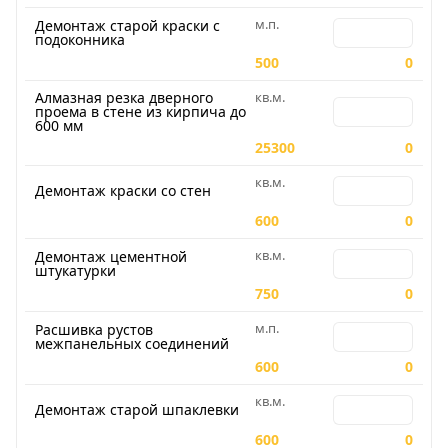
м.п.
Количество для
Демонтаж старой краски с
подоконника
500
0
Алмазная резка дверного
кв.м.
Количество для 
проема в стене из кирпича до
600 мм
25300
0
кв.м.
Количество для 
Демонтаж краски со стен
600
0
кв.м.
Количество для
Демонтаж цементной
штукатурки
750
0
м.п.
Количество для
Расшивка рустов
межпанельных соединений
600
0
кв.м.
Количество для
Демонтаж старой шпаклевки
600
0