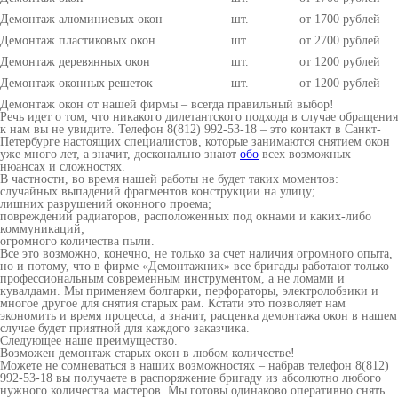
Демонтаж алюминиевых окон
шт.
от 1700 рублей
Демонтаж пластиковых окон
шт.
от 2700 рублей
Демонтаж деревянных окон
шт.
от 1200 рублей
Демонтаж оконных решеток
шт.
от 1200 рублей
Демонтаж окон от нашей фирмы – всегда правильный выбор!
Речь идет о том, что никакого дилетантского подхода в случае обращения
к нам вы не увидите. Телефон 8(812) 992-53-18 – это контакт в Санкт-
Петербурге настоящих специалистов, которые занимаются снятием окон
уже много лет, а значит, досконально знают
обо
всех возможных
нюансах и сложностях.
В частности, во время нашей работы не будет таких моментов:
случайных выпадений фрагментов конструкции на улицу;
лишних разрушений оконного проема;
повреждений радиаторов, расположенных под окнами и каких-либо
коммуникаций;
огромного количества пыли.
Все это возможно, конечно, не только за счет наличия огромного опыта,
но и потому, что в фирме «Демонтажник» все бригады работают только
профессиональным современным инструментом, а не ломами и
кувалдами. Мы применяем болгарки, перфораторы, электролобзики и
многое другое для снятия старых рам. Кстати это позволяет нам
экономить и время процесса, а значит, расценка демонтажа окон в нашем
случае будет приятной для каждого заказчика.
Следующее наше преимущество.
Возможен демонтаж старых окон в любом количестве!
Можете не сомневаться в наших возможностях – набрав телефон 8(812)
992-53-18 вы получаете в распоряжение бригаду из абсолютно любого
нужного количества мастеров. Мы готовы одинаково оперативно снять