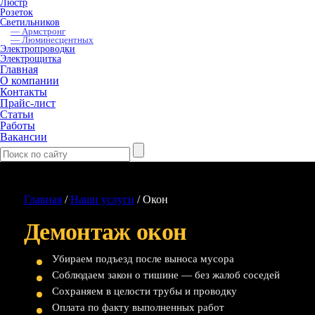
Люстр
Розеток
Светильников
— Армстронг
— Люминесцентных
Электропроводки
Электрощитка
Главная
О компании
Контакты
Прайс-лист
Статьи
Работы
Вакансии
Главная
/
Наши услуги
/
Окон
Демонтаж окон
Убираем подъезд после выноса мусора
Соблюдаем закон о тишине — без жалоб соседей
Сохраняем в целости трубы и проводку
Оплата по факту выполненных работ