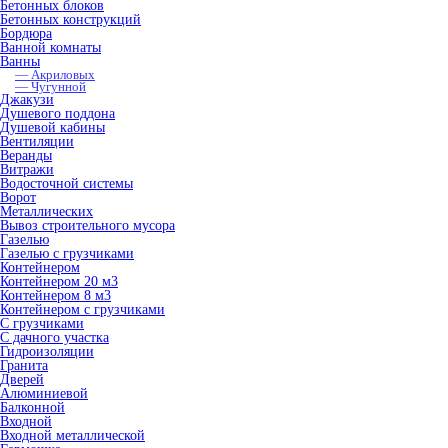
Бетонных блоков
Бетонных конструкций
Бордюра
Ванной комнаты
Ванны
— Акриловых
— Чугунной
Джакузи
Душевого поддона
Душевой кабины
Вентиляции
Веранды
Витражи
Водосточной системы
Ворот
Металлических
Вывоз строительного мусора
Газелью
Газелью с грузчиками
Контейнером
Контейнером 20 м3
Контейнером 8 м3
Контейнером с грузчиками
С грузчиками
С дачного участка
Гидроизоляции
Гранита
Дверей
Алюминиевой
Балконной
Входной
Входной металлической