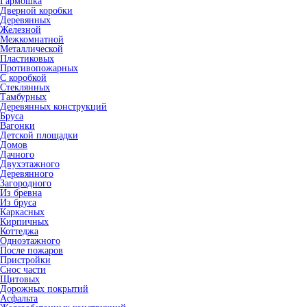
Гармошка
Дверной коробки
Деревянных
Железной
Межкомнатной
Металлической
Пластиковых
Противопожарных
С коробкой
Стеклянных
Тамбурных
Деревянных конструкций
Бруса
Вагонки
Детской площадки
Домов
Дачного
Двухэтажного
Деревянного
Загородного
Из бревна
Из бруса
Каркасных
Кирпичных
Коттеджа
Одноэтажного
После пожаров
Пристройки
Снос части
Щитовых
Дорожных покрытий
Асфальта