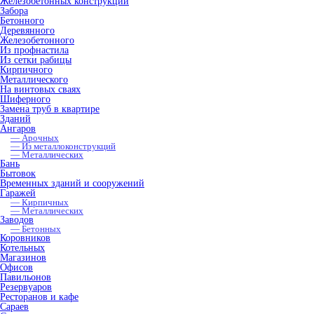
Железобетонных конструкций
Забора
Бетонного
Деревянного
Железобетонного
Из профнастила
Из сетки рабицы
Кирпичного
Металлического
На винтовых сваях
Шиферного
Замена труб в квартире
Зданий
Ангаров
— Арочных
— Из металлоконструкций
— Металлических
Бань
Бытовок
Временных зданий и сооружений
Гаражей
— Кирпичных
— Металлических
Заводов
— Бетонных
Коровников
Котельных
Магазинов
Офисов
Павильонов
Резервуаров
Ресторанов и кафе
Сараев