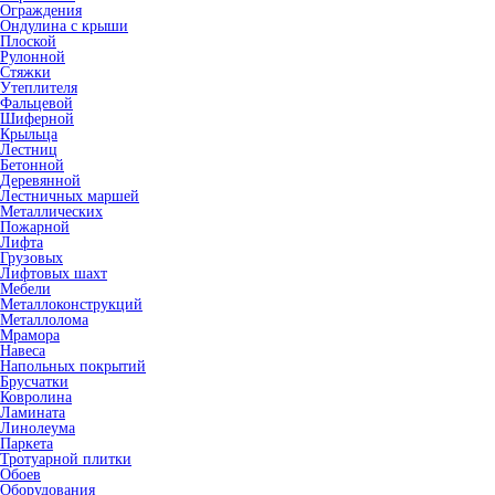
Ограждения
Ондулина с крыши
Плоской
Рулонной
Стяжки
Утеплителя
Фальцевой
Шиферной
Крыльца
Лестниц
Бетонной
Деревянной
Лестничных маршей
Металлических
Пожарной
Лифта
Грузовых
Лифтовых шахт
Мебели
Металлоконструкций
Металлолома
Мрамора
Навеса
Напольных покрытий
Брусчатки
Ковролина
Ламината
Линолеума
Паркета
Тротуарной плитки
Обоев
Оборудования