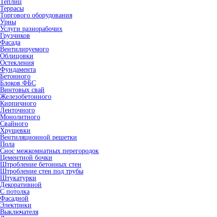
Теплиц
Террасы
Торгового оборудования
Урны
Услуги разнорабочих
Грузчиков
Фасада
Вентилируемого
Облицовки
Остекления
Фундамента
Бетонного
Блоков ФБС
Винтовых свай
Железобетонного
Кирпичного
Ленточного
Монолитного
Свайного
Хрущевки
Вентиляционной решетки
Пола
Снос межкомнатных перегородок
Цементной бочки
Штробление бетонных стен
Штробление стен под трубы
Штукатурки
Декоративной
С потолка
Фасадной
Электрики
Выключателя