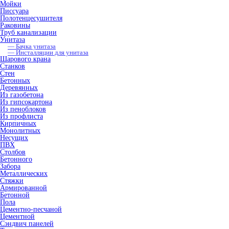
Мойки
Писсуара
Полотенцесушителя
Раковины
Труб канализации
Унитаза
— Бачка унитаза
— Инсталляции для унитаза
Шарового крана
Станков
Стен
Бетонных
Деревянных
Из газобетона
Из гипсокартона
Из пеноблоков
Из профлиста
Кирпичных
Монолитных
Несущих
ПВХ
Столбов
Бетонного
Забора
Металлических
Стяжки
Армированной
Бетонной
Пола
Цементно-песчаной
Цементной
Сэндвич панелей