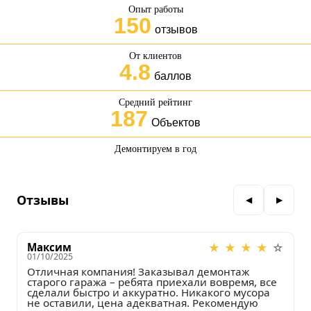
Опыт работы
150
отзывов
От клиентов
4.8
баллов
Средний рейтинг
187
Объектов
Демонтируем в год
Отзывы
Максим
★
★
★
★
☆
01/10/2025
2
Отличная компания! Заказывал демонтаж 
З
старого гаража – ребята приехали вовремя, все 
о
сделали быстро и аккуратно. Никакого мусора 
и
не оставили, цена адекватная. Рекомендую 
Э