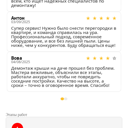
всем, кто ищет надежных специалистов по 
п
демонтажу!
Антон
★
★
★
★
★
0
03/09/2025
П
Супер сервис! Нужно было снести перегородки в 
ф
квартире, и команда справилась на ура. 
с
Профессиональный подход, современное 
м
оборудование, и все без лишней пыли. Цены 
к
ниже, чем у конкурентов. Буду обращаться еще!
Вова
★
★
★
★
☆
0
04/08/2025
П
Демонтаж крыши на даче прошел без проблем. 
ф
Мастера вежливые, объяснили все этапы, 
с
работали аккуратно, чтобы не повредить 
м
соседние постройки. Качество на высоте, а 
к
сроки – точно в оговоренное время. Спасибо!
Этапы работ