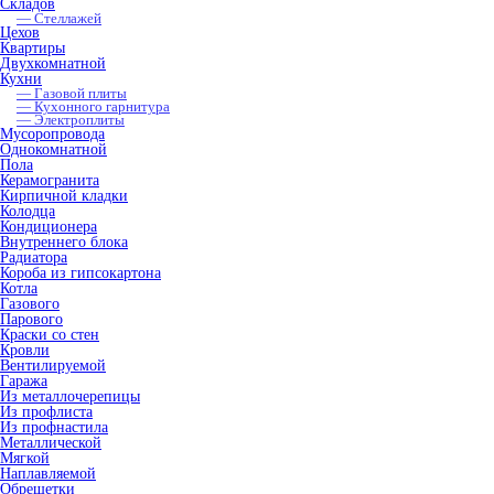
Складов
— Стеллажей
Цехов
Квартиры
Двухкомнатной
Кухни
— Газовой плиты
— Кухонного гарнитура
— Электроплиты
Мусоропровода
Однокомнатной
Пола
Керамогранита
Кирпичной кладки
Колодца
Кондиционера
Внутреннего блока
Радиатора
Короба из гипсокартона
Котла
Газового
Парового
Краски со стен
Кровли
Вентилируемой
Гаража
Из металлочерепицы
Из профлиста
Из профнастила
Металлической
Мягкой
Наплавляемой
Обрешетки