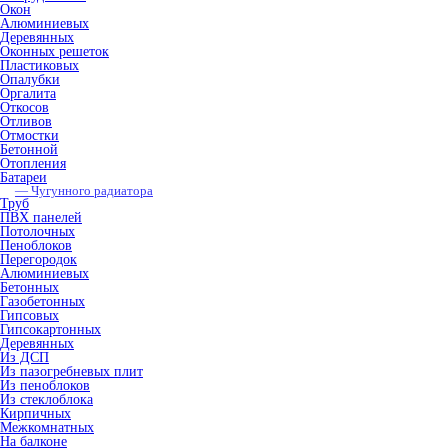
Окон
Алюминиевых
Деревянных
Оконных решеток
Пластиковых
Опалубки
Оргалита
Откосов
Отливов
Отмостки
Бетонной
Отопления
Батареи
— Чугунного радиатора
Труб
ПВХ панелей
Потолочных
Пеноблоков
Перегородок
Алюминиевых
Бетонных
Газобетонных
Гипсовых
Гипсокартонных
Деревянных
Из ДСП
Из пазогребневых плит
Из пеноблоков
Из стеклоблока
Кирпичных
Межкомнатных
На балконе