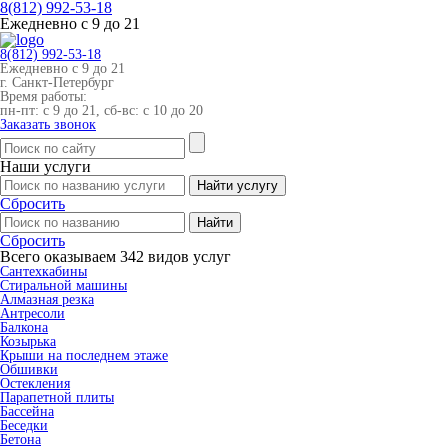
8(812)
992-53-18
Ежедневно с 9 до 21
8(812)
992-53-18
Ежедневно с 9 до 21
г. Санкт-Петербург
Время работы:
пн-пт: с 9 до 21, сб-вс: с 10 до 20
Заказать звонок
Наши
услуги
Сбросить
Сбросить
Всего оказываем
342
видов услуг
Cантехкабины
Cтиральной машины
Алмазная резка
Антресоли
Балкона
Козырька
Крыши на последнем этаже
Обшивки
Остекления
Парапетной плиты
Бассейна
Беседки
Бетона