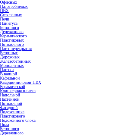
Офисных
Пазогребневых
ПВХ
Стеклянных
Печи
Плинтуса
Бетонного
Деревянного
Керамического
Пластиковых
Потолочного
Плит перекрытия
Бетонных
Дорожных
Железобетонных
Монолитных
Плитки
В ванной
Кафельной
Кварцвиниловой ПВХ
Керамической
Клинкерная плитка
Напольной
Настенной
Потолочной
Фасадной
Подоконника
Пластикового
Подоконного блока
Пола
Бетонного
Деревянного