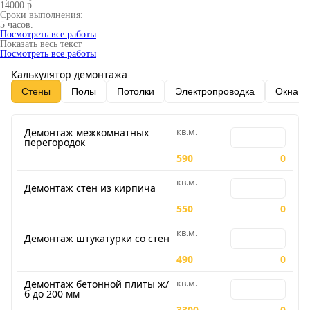
14000 р.
Сроки выполнения:
5 часов.
Посмотреть все работы
Показать весь текст
Посмотреть все работы
Калькулятор демонтажа
Стены
Полы
Потолки
Электропроводка
Окна и
кв.м.
Количество для
Демонтаж межкомнатных
перегородок
590
0
кв.м.
Количество для
Демонтаж стен из кирпича
550
0
кв.м.
Количество для
Демонтаж штукатурки со стен
490
0
кв.м.
Количество для
Демонтаж бетонной плиты ж/
б до 200 мм
3300
0