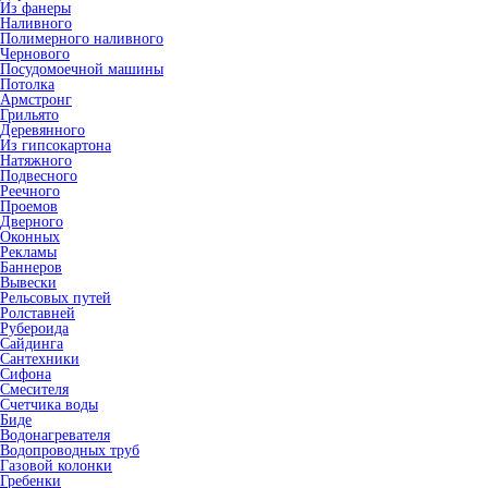
Из фанеры
Наливного
Полимерного наливного
Чернового
Посудомоечной машины
Потолка
Армстронг
Грильято
Деревянного
Из гипсокартона
Натяжного
Подвесного
Реечного
Проемов
Дверного
Оконных
Рекламы
Баннеров
Вывески
Рельсовых путей
Ролставней
Рубероида
Сайдинга
Сантехники
Cифона
Cмесителя
Cчетчика воды
Биде
Водонагревателя
Водопроводных труб
Газовой колонки
Гребенки