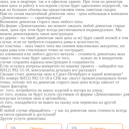
окна, как в квартире, так и в офисном здании. При этом на демонтаж
окон цена за работу в последнем случае будет однозначно недорогой, так
как на большие объемы мы предоставляем очень заметные скидки.
Нам по силам масштабный демонтаж окна – цена небольшая в компании
«Демонтажник» — гарантирована!
Возможен демонтаж старого окна любого типа.
На фирме «Демонтажник» вы можете заказать любой демонтаж старых
окон, цена при этом будет всегда рассчитываться индивидуально. Мы
можем демонтировать такие конструкции:
из дерева – на такой демонтаж окон цена за м2 будет самой низкой в том
случае, если не требуется сохранить рамы в целостности;
из пластика – окна такого типа мы снимем максимально аккуратно, ни
одна рама или стеклопакет точно не пострадает;
из алюминия или любого другого металла – стоимость демонтажа окна
такого типа тоже будет зависеть от того, нужно ли в конкретном
случае сохранять каркасы конструкции в сохранности.
Если остались вопросы конкретно по вашему проекту – набирайте нас:
8(812) 992-53-18, консультанты детально все расскажут.
Сколько стоит демонтаж окна в Санкт-Петербурге в нашей компании?
По номеру 8(812) 992-53-18 в СПБ вас смогут проконсультировать более
точно, потому что на демонтаж старого окна цена всегда зависит от
таких факторов:
от того, потребуется ли вынос изделий и мусора на улицу;
от того, нужны ли будут услуги грузчиков от фирмы «Демонтажник» для
погрузки остатков окон в автомобиль;
от того, понадобится ли вывоз на свалку или перевозка на другой
объект.
В любой случае обращайтесь – у нас на демонтаж окна стоимость всегда
остается приятной и доступной!
Другие услуги демонтажа