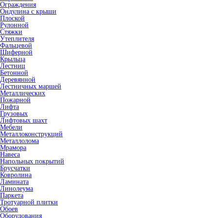
Ограждения
Ондулина с крыши
Плоской
Рулонной
Стяжки
Утеплителя
Фальцевой
Шиферной
Крыльца
Лестниц
Бетонной
Деревянной
Лестничных маршей
Металлических
Пожарной
Лифта
Грузовых
Лифтовых шахт
Мебели
Металлоконструкций
Металлолома
Мрамора
Навеса
Напольных покрытий
Брусчатки
Ковролина
Ламината
Линолеума
Паркета
Тротуарной плитки
Обоев
Оборудования