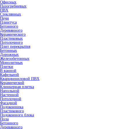
Офисных
Пазогребневых
ПВХ
Стеклянных
Печи
Плинтуса
Бетонного
Деревянного
Керамического
Пластиковых
Потолочного
Плит перекрытия
Бетонных
Дорожных
Железобетонных
Монолитных
Плитки
В ванной
Кафельной
Кварцвиниловой ПВХ
Керамической
Клинкерная плитка
Напольной
Настенной
Потолочной
Фасадной
Подоконника
Пластикового
Подоконного блока
Пола
Бетонного
Деревянного