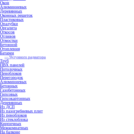
Окон
Алюминиевых
Деревянных
Оконных решеток
Пластиковых
Опалубки
Оргалита
Откосов
Отливов
Отмостки
Бетонной
Отопления
Батареи
— Чугунного радиатора
Труб
ПВХ панелей
Потолочных
Пеноблоков
Перегородок
Алюминиевых
Бетонных
Газобетонных
Гипсовых
Гипсокартонных
Деревянных
Из ДСП
Из пазогребневых плит
Из пеноблоков
Из стеклоблока
Кирпичных
Межкомнатных
На балконе