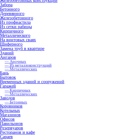
Железобетонных конструкций
Забора
Бетонного
Деревянного
Железобетонного
Из профнастила
Из сетки рабицы
Кирпичного
Металлического
На винтовых сваях
Шиферного
Замена труб в квартире
Зданий
Ангаров
— Арочных
— Из металлоконструкций
— Металлических
Бань
Бытовок
Временных зданий и сооружений
Гаражей
— Кирпичных
— Металлических
Заводов
— Бетонных
Коровников
Котельных
Магазинов
Офисов
Павильонов
Резервуаров
Ресторанов и кафе
Сараев