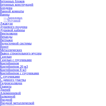
Бетонных блоков
Бетонных конструкций
Бордюра
Ванной комнаты
Ванны
— Акриловых
— Чугунной
Джакузи
Душевого поддона
Душевой кабины
Вентиляции
Веранды
Витражи
Водосточной системы
Ворот
Металлических
Вывоз строительного мусора
Газелью
Газелью с грузчиками
Контейнером
Контейнером 20 м3
Контейнером 8 м3
Контейнером с грузчиками
С грузчиками
С дачного участка
Гидроизоляции
Гранита
Дверей
Алюминиевой
Балконной
Входной
Входной металлической