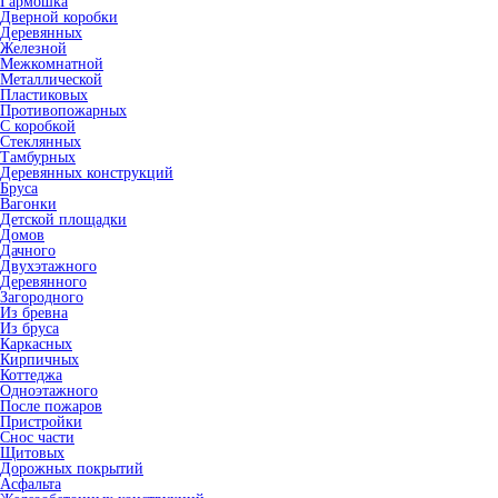
Гармошка
Дверной коробки
Деревянных
Железной
Межкомнатной
Металлической
Пластиковых
Противопожарных
С коробкой
Стеклянных
Тамбурных
Деревянных конструкций
Бруса
Вагонки
Детской площадки
Домов
Дачного
Двухэтажного
Деревянного
Загородного
Из бревна
Из бруса
Каркасных
Кирпичных
Коттеджа
Одноэтажного
После пожаров
Пристройки
Снос части
Щитовых
Дорожных покрытий
Асфальта