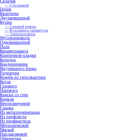
Складов
— Стеллажей
Цехов
Квартиры
Двухкомнатной
Кухни
— Газовой плиты
— Кухонного гарнитура
— Электроплиты
Мусоропровода
Однокомнатной
Пола
Керамогранита
Кирпичной кладки
Колодца
Кондиционера
Внутреннего блока
Радиатора
Короба из гипсокартона
Котла
Газового
Парового
Краски со стен
Кровли
Вентилируемой
Гаража
Из металлочерепицы
Из профлиста
Из профнастила
Металлической
Мягкой
Наплавляемой
Обрешетки