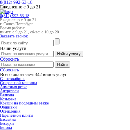
8(812)
992-53-18
Ежедневно с 9 до 21
8(812)
992-53-18
Ежедневно с 9 до 21
г. Санкт-Петербург
Время работы:
пн-пт: с 9 до 21, сб-вс: с 10 до 20
Заказать звонок
Наши
услуги
Сбросить
Сбросить
Всего оказываем
342
видов услуг
Cантехкабины
Cтиральной машины
Алмазная резка
Антресоли
Балкона
Козырька
Крыши на последнем этаже
Обшивки
Остекления
Парапетной плиты
Бассейна
Беседки
Бетона