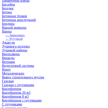
Парапетной плиты
Бассейна
Беседки
Бетона
Бетонных блоков
Бетонных конструкций
Бордюра
Ванной комнаты
Ванны
— Акриловых
— Чугунной
Джакузи
Душевого поддона
Душевой кабины
Вентиляции
Веранды
Витражи
Водосточной системы
Ворот
Металлических
Вывоз строительного мусора
Газелью
Газелью с грузчиками
Контейнером
Контейнером 20 м3
Контейнером 8 м3
Контейнером с грузчиками
С грузчиками