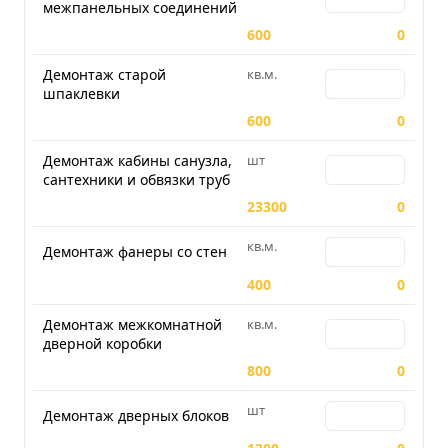
межпанельных соединений
600
0
Демонтаж старой
кв.м.
Количество для 
шпаклевки
600
0
Демонтаж кабины санузла,
шт
Количество для Д
сантехники и обвязки труб
23300
0
кв.м.
Количество для 
Демонтаж фанеры со стен
400
0
Демонтаж межкомнатной
кв.м.
Количество для 
дверной коробки
800
0
шт
Количество для 
Демонтаж дверных блоков