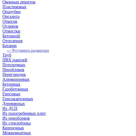
Оконных решеток
Пластиковых
Опалубки
Оргалита
Откосов
Отливов
Отмостки
Бетонной
Отопления
Батареи
— Чугунного радиатора
Труб
ПВХ панелей
Потолочных
Пеноблоков
Перегородок
Алюминиевых
Бетонных
Газобетонных
Гипсовых
Гипсокартонных
Деревянных
Из ДСП
Из пазогребневых плит
Из пеноблоков
Из стеклоблока
Кирпичных
Межкомнатных