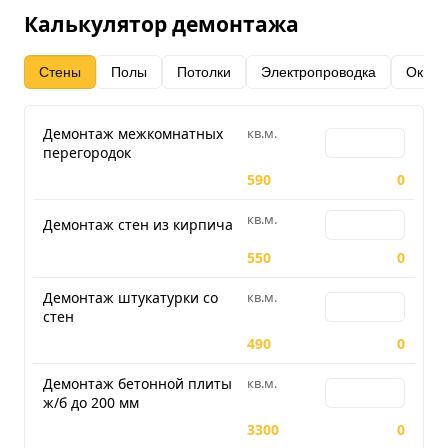
Калькулятор демонтажа
Стены
Полы
Потолки
Электропроводка
Окна 
Демонтаж межкомнатных
кв.м.
Количество для 
перегородок
590
0
кв.м.
Количество для 
Демонтаж стен из кирпича
550
0
Демонтаж штукатурки со
кв.м.
Количество для 
стен
490
0
Демонтаж бетонной плиты
кв.м.
Количество для 
ж/б до 200 мм
3300
0