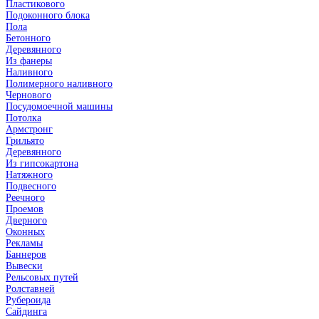
Пластикового
Подоконного блока
Пола
Бетонного
Деревянного
Из фанеры
Наливного
Полимерного наливного
Чернового
Посудомоечной машины
Потолка
Армстронг
Грильято
Деревянного
Из гипсокартона
Натяжного
Подвесного
Реечного
Проемов
Дверного
Оконных
Рекламы
Баннеров
Вывески
Рельсовых путей
Ролставней
Рубероида
Сайдинга