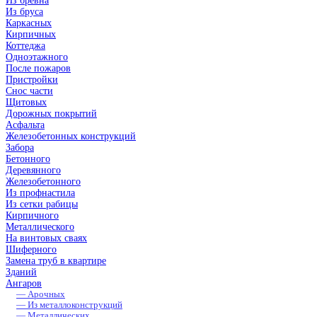
Из бревна
Из бруса
Каркасных
Кирпичных
Коттеджа
Одноэтажного
После пожаров
Пристройки
Снос части
Щитовых
Дорожных покрытий
Асфальта
Железобетонных конструкций
Забора
Бетонного
Деревянного
Железобетонного
Из профнастила
Из сетки рабицы
Кирпичного
Металлического
На винтовых сваях
Шиферного
Замена труб в квартире
Зданий
Ангаров
— Арочных
— Из металлоконструкций
— Металлических