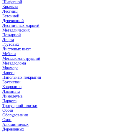
Шиферной
Крыльца
Лестниц
Бетонной
Деревянной
Лестничных маршей
Металлических
Пожарной
Лифта
Грузовых
Лифтовых шахт
Мебели
Металлоконструкций
Металлолома
Мрамора
Навеса
Напольных покрытий
Брусчатки
Ковролина
Ламината
Линолеума
Паркета
Тротуарной плитки
Обоев
Оборудования
Окон
Алюминиевых
Деревянных