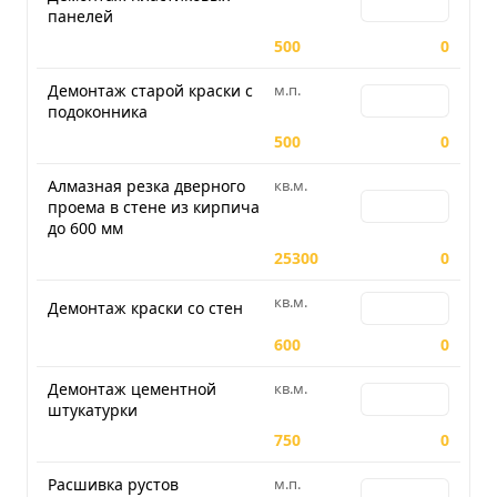
панелей
500
0
Демонтаж старой краски с
м.п.
Количество для Д
подоконника
500
0
Алмазная резка дверного
кв.м.
Количество для А
проема в стене из кирпича
до 600 мм
25300
0
кв.м.
Количество для Д
Демонтаж краски со стен
600
0
Демонтаж цементной
кв.м.
Количество для 
штукатурки
750
0
Расшивка рустов
м.п.
Количество для 