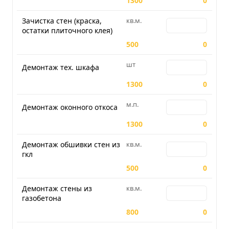
1300
0
Зачистка стен (краска,
кв.м.
Количество для З
остатки плиточного клея)
500
0
шт
Количество для 
Демонтаж тех. шкафа
1300
0
м.п.
Количество для 
Демонтаж оконного откоса
1300
0
Демонтаж обшивки стен из
кв.м.
Количество для Д
гкл
500
0
Демонтаж стены из
кв.м.
Количество для 
газобетона
800
0