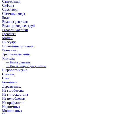
Сантехники
Cифона
Cмесителя
Cчетчика воды
Биде
Водонагревателя
Водопроводных труб
Газовой колонки
Гребенки
Мойки
Писсуара
Полотенцесушителя
Раковины
Труб канализации
Унитаза
— Бачка унитаза
— Инсталляции для унитаза
Шарового крана
Станков
Стен
Бетонных
Деревянных
Из газобетона
Из гипсокартона
Из пеноблоков
Из профлиста
Кирпичных
Монолитных