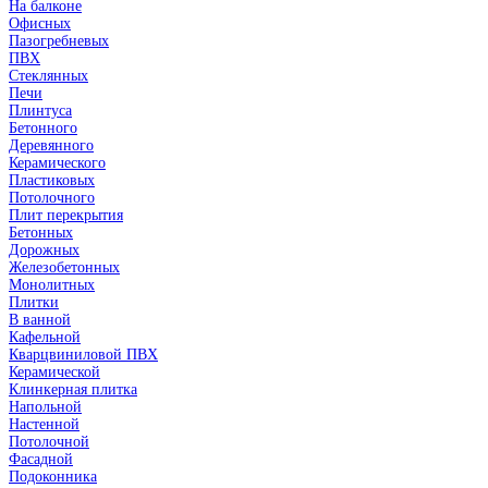
На балконе
Офисных
Пазогребневых
ПВХ
Стеклянных
Печи
Плинтуса
Бетонного
Деревянного
Керамического
Пластиковых
Потолочного
Плит перекрытия
Бетонных
Дорожных
Железобетонных
Монолитных
Плитки
В ванной
Кафельной
Кварцвиниловой ПВХ
Керамической
Клинкерная плитка
Напольной
Настенной
Потолочной
Фасадной
Подоконника