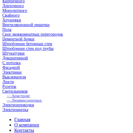
Кирпичного
Ленточного
Монолитного
Свайного
Хрущевки
Вентиляционной решетки
Пола
Снос межкомнатных перегородок
Цементной бочки
Штробление бетонных стен
Штробление стен под трубы
Штукатурки
Декоративной
С потолка
Фасадной
Электрики
Выключателя
Люстр
Розеток
Светильников
— Армстронг
— Люминесцентных
Электропроводки
Электрощитка
Главная
О компании
Контакты