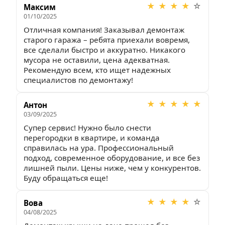
★
★
★
★
☆
Максим
А
01/10/2025
20
Отличная компания! Заказывал демонтаж 
За
старого гаража – ребята приехали вовремя, 
оф
все сделали быстро и аккуратно. Никакого 
ин
мусора не оставили, цена адекватная. 
Эк
Рекомендую всем, кто ищет надежных 
пе
специалистов по демонтажу!
Е
★
★
★
★
★
Антон
06
03/09/2025
Пр
Супер сервис! Нужно было снести 
фу
перегородки в квартире, и команда 
но
справилась на ура. Профессиональный 
пе
подход, современное оборудование, и все без 
со
лишней пыли. Цены ниже, чем у конкурентов. 
Буду обращаться еще!
А
01
★
★
★
★
☆
Вова
Пр
04/08/2025
фу