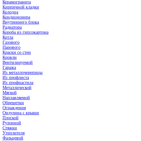
Керамогранита
Кирпичной кладки
Колодца
Кондиционера
Внутреннего блока
Радиатора
Короба из гипсокартона
Котла
Газового
Парового
Краски со стен
Кровли
Вентилируемой
Гаража
Из металлочерепицы
Из профлиста
Из профнастила
Металлической
Мягкой
Наплавляемой
Обрешетки
Ограждения
Ондулина с крыши
Плоской
Рулонной
Стяжки
Утеплителя
Фальцевой