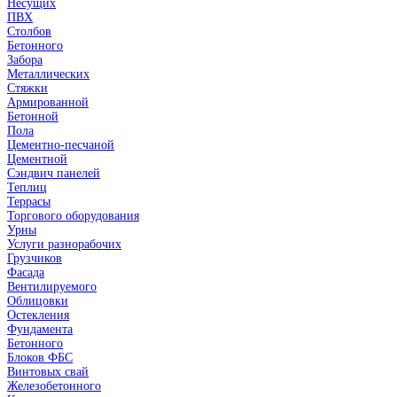
Несущих
ПВХ
Столбов
Бетонного
Забора
Металлических
Стяжки
Армированной
Бетонной
Пола
Цементно-песчаной
Цементной
Сэндвич панелей
Теплиц
Террасы
Торгового оборудования
Урны
Услуги разнорабочих
Грузчиков
Фасада
Вентилируемого
Облицовки
Остекления
Фундамента
Бетонного
Блоков ФБС
Винтовых свай
Железобетонного