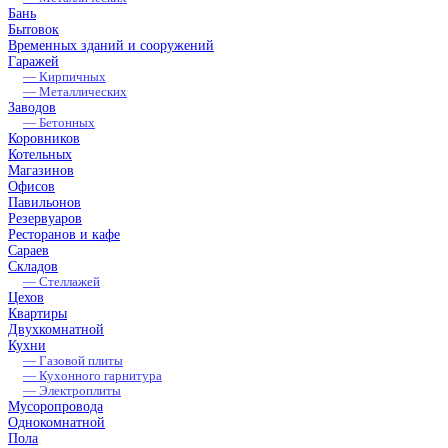
Бань
Бытовок
Временных зданий и сооружений
Гаражей
— Кирпичных
— Металлических
Заводов
— Бетонных
Коровников
Котельных
Магазинов
Офисов
Павильонов
Резервуаров
Ресторанов и кафе
Сараев
Складов
— Стеллажей
Цехов
Квартиры
Двухкомнатной
Кухни
— Газовой плиты
— Кухонного гарнитура
— Электроплиты
Мусоропровода
Однокомнатной
Пола