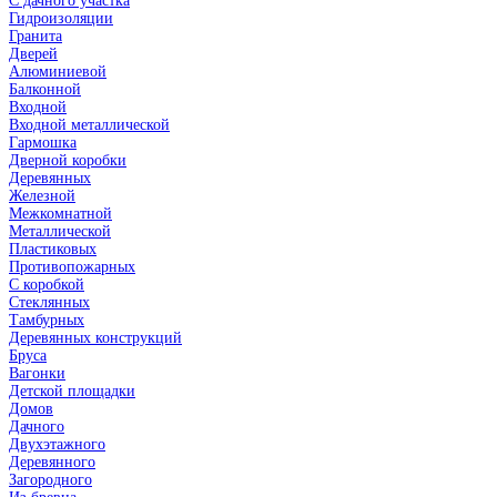
С дачного участка
Гидроизоляции
Гранита
Дверей
Алюминиевой
Балконной
Входной
Входной металлической
Гармошка
Дверной коробки
Деревянных
Железной
Межкомнатной
Металлической
Пластиковых
Противопожарных
С коробкой
Стеклянных
Тамбурных
Деревянных конструкций
Бруса
Вагонки
Детской площадки
Домов
Дачного
Двухэтажного
Деревянного
Загородного